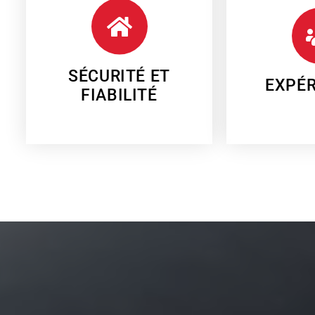
perfectionnistes.
pour supervi
professionnels minutieux et
Toiture se dépl
Notre équipe se compose de
Sur chaque chantie
SÉCURITÉ ET FIABILITÉ
EXPÉ
SÉCURITÉ ET
EXPÉR
FIABILITÉ