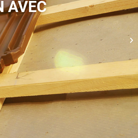
UALITÉ
 !