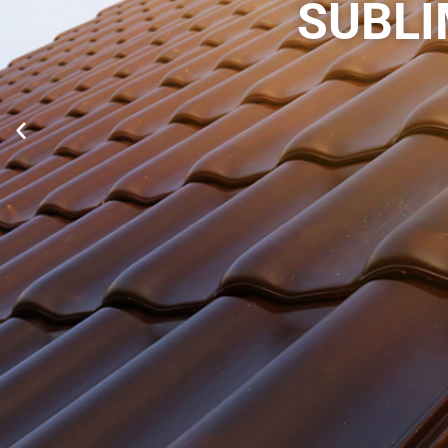
MATÉR
N