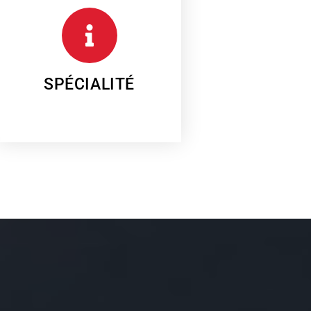
donc très écologique.
100 ans. Il est totalement recyclable et
une durée de vie comprise entre 50 et
nos finitions en zinc. Le zinc possède
Notre spécialité est de réaliser toutes
SPÉCIALITÉ
SPÉCIALITÉ